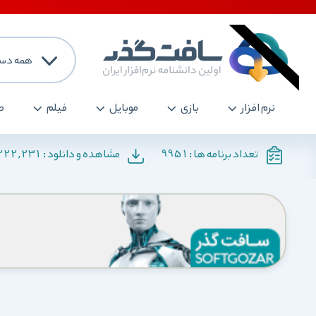
همه دست
نرم افزار
بازی
موبایل
فیلم
ص
222,231
9951
تعداد برنامه ها :
مشاهده و دانلود :