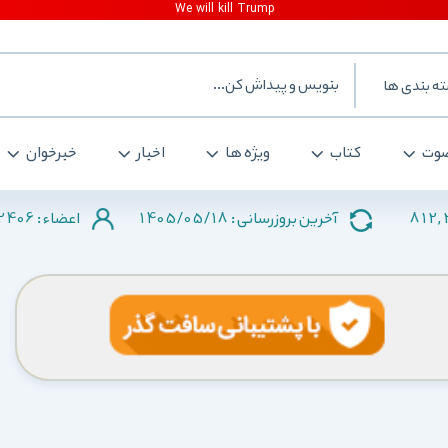
ه بندی ها
وت
کتاب
ویژه ها
اخبار
خبرخوان
2406
1405/05/18
812,
آخرین بروزرسانی :
اعضاء :