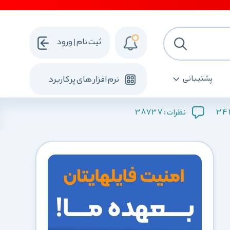
ثبت نام | ورود
پشتیبانی
نرم افزار های پرکاربرد
38737
34
نظرات :