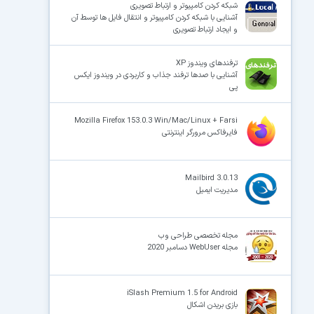
شبکه کردن کامپیوتر و ارتباط تصویری
آشنایی با شبکه کردن کامپیوتر و انتقال فایل ها توسط آن
و ایجاد ارتباط تصویری
ترفندهای ویندوز XP
آشنایی با صدها ترفند جذاب و کاربردی در ویندوز ایکس
پی
Mozilla Firefox 153.0.3 Win/Mac/Linux + Farsi
فایرفاکس مرورگر اینترنتی
Mailbird 3.0.13
مدیریت ایمیل‌
مجله تخصصی طراحی وب
مجله WebUser دسامبر 2020
iSlash Premium 1.5 for Android
بازی بریدن اشکال