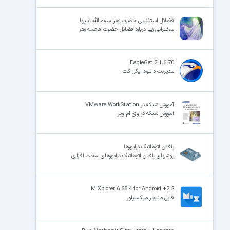
فضائل استثنایی حضرت زهرا سلام الله علیها
سخنرانی زیبا درباره فضائل حضرت فاطمه زهرا
EagleGet 2.1.6.70
مدیریت دانلود ایگل گت
آموزش شبکه در VMware WorkStation
آموزش شبکه در وی ام ویر
یافتن اتوماتیک درایورها
روشهای یافتن اتوماتیک درایورهای سخت افزاری
MiXplorer 6.68.4 for Android +2.2
فایل منیجر میکسپلور