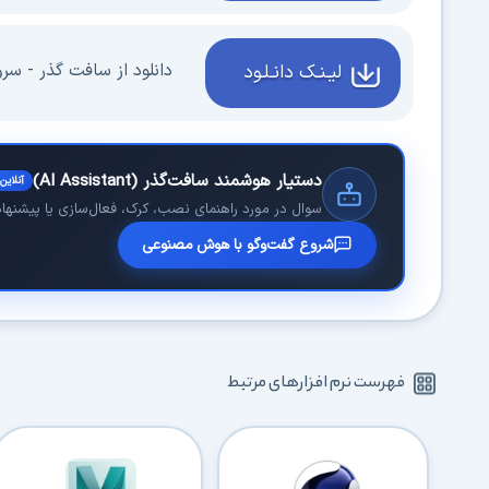
دانلود از سافت گذر - سر
لیـنـک دانـلـود
دستیار هوشمند سافت‌گذر (AI Assistant)
آنلاین
سوال در مورد راهنمای نصب، کرک، فعال‌سازی یا پیشنهاد 
شروع گفت‌وگو با هوش مصنوعی
فهرست نرم افزارهای مرتبط