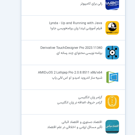
رالی برای کامپیوتر
Lynda - Up and Running with Java
فیلم آموزشی لیندا زبان برنامه‌نویسی جاوا
Derivative TouchDesigner Pro 2023.11340
برنامه نویسی محتوای چند رسانه ای
AMIDuOS 2 Lollipop Pro 2.0.8.8511 x86/x64
شبیه ساز اندروید امیدو او اس لالی پاپ
گرامر زبان انگلیسی
گرامر حروف اضافه در زبان انگلیسی
اقتصاد دستوری و اقتصاد اثباتی
تأثیر مسائل ارزشی و اخلاقی در علم اقتصاد