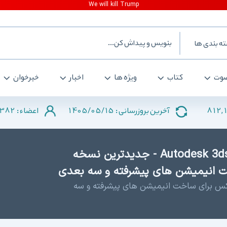
ه بندی ها
وت
کتاب
ویژه ها
اخبار
خبرخوان
382
1405/05/15
812,
آخرین بروزرسانی :
اعضاء :
دانلود Autodesk 3ds Max 2015 x64 + SP3 - جدیدترین نسخه
ت انیمیشن های پیشرفته و سه بعدی
مکس برای ساخت انیمیشن های پیشرفته و سه