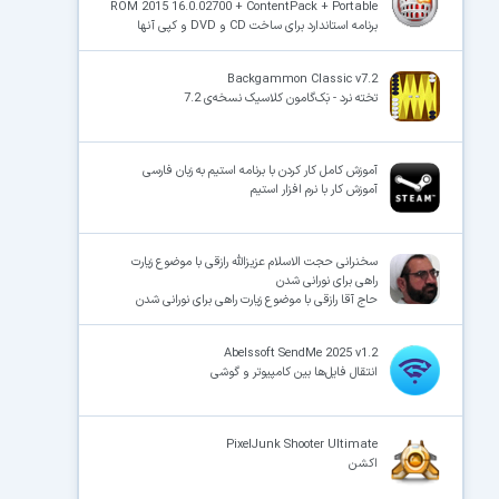
ROM 2015 16.0.02700 + ContentPack + Portable
برنامه استاندارد برای ساخت CD و DVD و کپی آنها
Backgammon Classic v7.2
تخته نرد - بَک‌گامون کلاسیک نسخه‌ی 7.2
آموزش کامل کار کردن با برنامه استیم به زبان فارسی
آموزش کار با نرم افزار استیم
سخنرانی حجت الاسلام عزیزالله رازقی با موضوع زیارت
راهی برای نورانی شدن
حاج آقا رازقی با موضوع زیارت راهی برای نورانی شدن
Abelssoft SendMe 2025 v1.2
انتقال فایل‌ها بین کامپیوتر و گوشی
PixelJunk Shooter Ultimate
اکشن