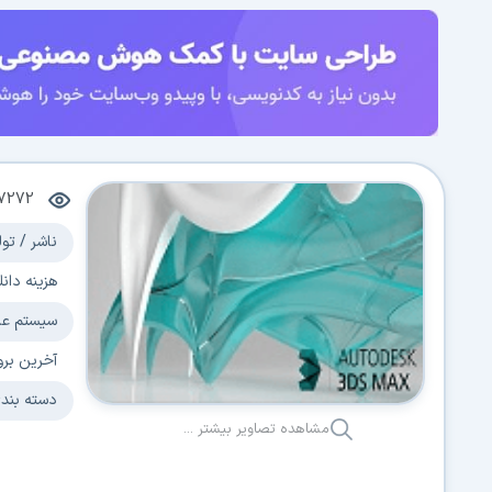
7272
ناشر / تول
هزینه دانل
سیستم عا
آخرین برو
دسته بند
مشاهده تصاویر بیشتر ...