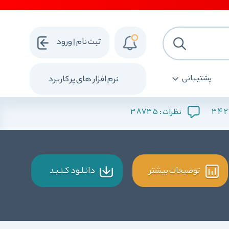
ثبت نام | ورود
پشتیبانی
نرم افزار های پرکاربرد
38735
342
نظرات :
توضیحات بیشتر
دانـلـود کـنـیـد