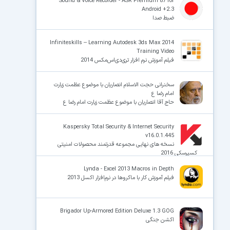
Sound & Voice Recorder - ASR Premium 87 for
Android +2.3
ضبط صدا
Infiniteskills – Learning Autodesk 3ds Max 2014
Training Video
فیلم آموزش نرم افزار تری‌دی‌اس‌مکس 2014
سخنرانی حجت الاسلام انصاریان با موضوع عظمت زیارت
امام رضا ع
حاج آقا انصاریان با موضوع عظمت زیارت امام رضا ع
Kaspersky Total Security & Internet Security
v16.0.1.445
نسخه های نهایی مجموعه قدرتمند محصولات امنیتی
کسپرسکی 2016
Lynda - Excel 2013 Macros in Depth
فیلم آموزش کار با ماکروها در نرم‌افزار اکسل 2013
Brigador Up-Armored Edition Deluxe 1.3 GOG
اکشن جنگی