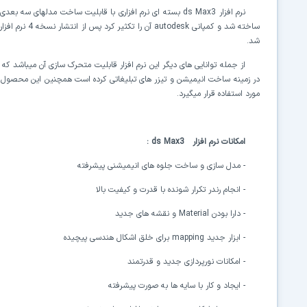
نرم افزار 3
ds Max
بسته ای نرم افزاری با قابلیت ساخت مدلهای سه بعدی ،
ساخته شد و کمپانی
autodesk
آن را تکثیر کرد پس از انتشار نسخه 4 نرم افزار، این محصول برای محیط
شد.
از جمله توانایی های دیگر این نرم افزار قابلیت متحرک سازی آن میباشد ک
در زمینه ساخت انیمیشن و تیزر های تبلیغاتی کرده است همچنین این محصول 
مورد استفاده قرار میگیرد.
امکانات نرم افزار 3
ds Max
:
- مدل سازی و ساخت جلوه های انیمیشنی پیشرفته
- انجام رندر تکرار شونده با قدرت و کیفیت بالا
- دارا بودن
Material
و نقشه های جدید
- ابزار جدید
mapping
برای خلق اشکال هندسی پیچیده
- امکانات نورپردازی جدید و قدرتمند
- ایجاد و کار با سایه ها به صورت پیشرفته