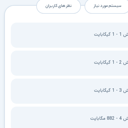
سیستم مورد نیاز
نظر های کاربران
بایت
در حال آماده‌سازی لینک دانلود...
15
بایت
⚡ اعضای VIP دانلود را بلافاصله و بدون معطلی شروع می‌کنند
بایت
۱۹۰,۰۰۰
🛡️ ۱۸ سال سابقه اعتبار
⭐ بیش از
کاربر عضو ویژه
⭐ با عضویت ویژه، تمام محدودیت‌ها را بردارید:
بایت
دستیار هوشمند AI (ویژه اعضای VIP)
🤖
پاسخ‌گویی فوری به خطاهای نصب، راهنمای خط به‌خط کرک و پیشنهاد نرم‌افزارهای