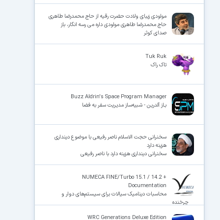
مولودی زیبای ولادت حضرت رقیه از حاج محمدرضا طاهری
حاج محمدرضا طاهری مولودی داره می رسه انگار، باز
صدای کوثر
×
Tuk Ruk
تاک راک
Buzz Aldrin's Space Program Manager
بـاز آلدرین - شبیه‌ساز مدیریت سفر به فضا
سخنرانی حجت الاسلام ناصر رفیعی با موضوع دینداری
هزینه دارد
سخنرانی دینداری هزینه دارد با ناصر رفیعی
NUMECA FINE/Turbo 15.1 / 14.2 +
Documentation
محاسبات دینامیک سیالات برای سیستم‌های دوار و
چرخنده
WRC Generations Deluxe Edition