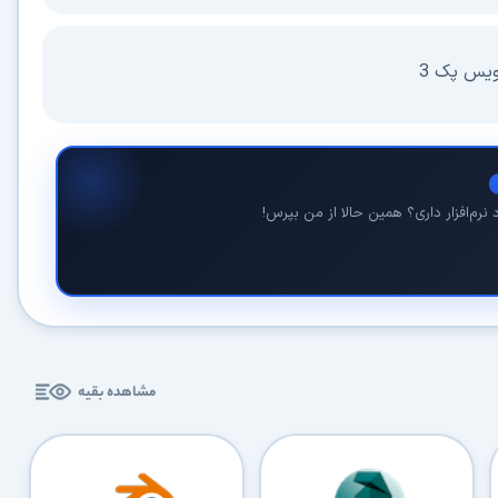
کاربردی
✓
دانلود فوری و بی‌معطلی:
حذف کامل صف و زمان انتظار برای تمام فایل‌ها
ویس پک 3
✓
حداکثر سرعت پهنای باند:
استفاده از تمام سرعت اینترنت با ۳۲ کانکشن
✓
ثبات دانلود (Resume):
ادامه دانلود پس از قطع اینترنت و دانلود موازی چند فایل
✓
آرشیو کامل نسخه‌ها:
دسترسی به تمام نسخه‌های قدیمی نرم‌افزارها
نرم‌افزار داری؟ همین حالا از من بپرس!
⚡ ارتقا به حساب VIP و دانلود فوری
⭐
فقط کمتر از روزی ۱,۰۰۰ تومان
(معادل ماهیانه 27,250 تومان در اشتراک یک‌ساله)
قبلاً عضو شدم — ورود به حساب کاربری
مشاهده بقیه