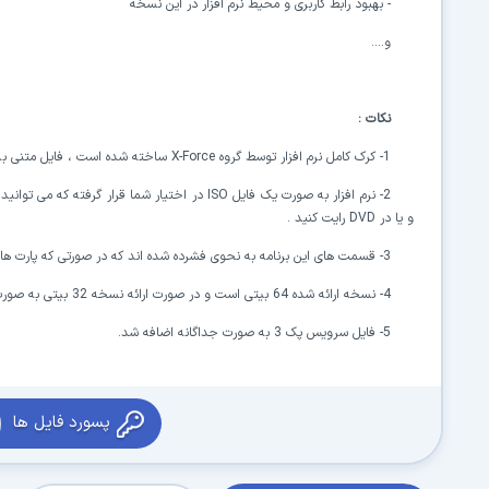
- بهبود رابط کاربری و محیط نرم افزار در این نسخه
و....
نکات :
1- کرک کامل نرم افزار توسط گروه
X-Force
ساخته شده است ، فایل متنی به ه
2- نرم افزار به صورت یک فایل
ISO
در اختیار شما قرار گرفته که می توانید آ
و یا در
DVD
رایت کنید .
3- قسمت های این برنامه به نحوی فشرده شده اند که در صورتی که پارت ها به صورت ناقص دانلود شوند ، امکان بازسازی آن ها توسط
4- نسخه ارائه شده 64 بیتی است و در صورت ارائه نسخه 32 بیتی به صورت جداگانه ارائه خواهد شد .
5- فایل سرویس پک 3 به صورت جداگانه اضافه شد.
پسورد فایل ها