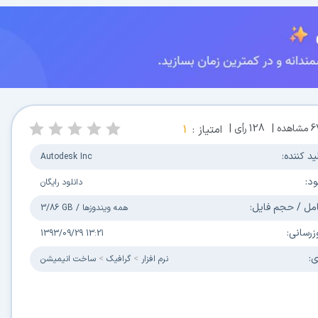
6
مشاهده |
128
رأی |
امتیاز :
1
ید کننده:
Autodesk Inc
ود:
دانلود رایگان
مل / حجم فایل:
همه ویندوزها
/
3/86 GB
زرسانی:
1393/09/29 13:21
ی:
نرم افزار
گرافیک
ساخت انیمیشن