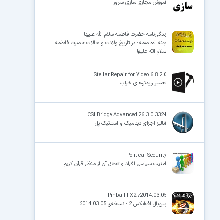
آموزش مجازی سازی سرور
زندگی‌نامه حضرت فاطمه سلام الله علیها
جنه العاصمه : در تاریخ ولادت و حالات حضرت فاطمه
سلام الله علیها
Stellar Repair for Video 6.8.2.0
تعمیر ویدئوهای خراب
CSI Bridge Advanced 26.3.0.3324
آنالیز اجزای دینامیک و استاتیک پل
Political Security
امنیت سیاسی افراد و تحقق آن از منظر قرآن کریم
Pinball FX2 v2014.03.05
پین‌بال اِف‌ایکس 2 - نسخه‌ی 2014.03.05