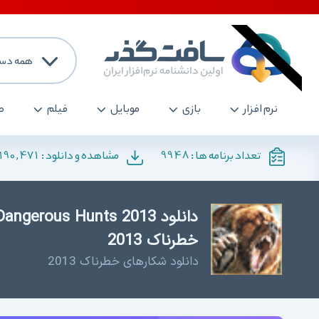
همه دست
نرم افزار
بازی
موبایل
فیلم
ص
190,471
9948
تعداد برنامه ها :
مشاهده و دانلود :
خطرناک 2013
دانلود شکارهای خطرناک 2013