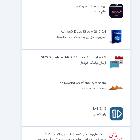
بررسی رابطه علم و دین
علم و دین
×
Active@ Data Studio 26.0.0.4
مدیریت، بازیابی و محافظت از داده‌ها
SMS Scheduler PRO 7.5.3 for Android +2.3
ارسال پیامک خودکار
The Revelation of the Pyramids
مستند اهرام مصر
1by1 2.13
پلیر صوتی
سبک های مداحی نسخه 1.6 برای اندروید 2.2+
جدیدترین مداحی ها و مولودی های شاعران معروف