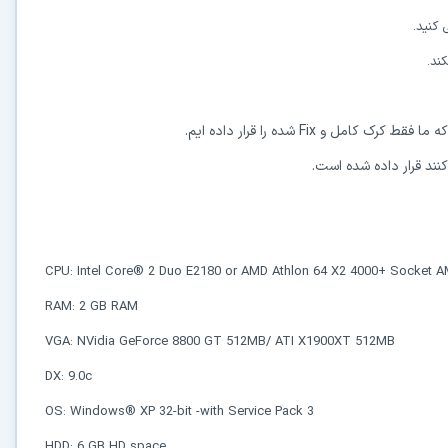
کاربردی
✓
ند.
دانلود فوری و بی‌معطلی:
حذف کامل صف و زمان انتظار برای تمام فایل‌ها
✓
حداکثر سرعت پهنای باند:
استفاده از تمام سرعت اینترنت با ۳۲ کانکشن
✓
ثبات دانلود (Resume):
ادامه دانلود پس از قطع اینترنت و دانلود موازی چند فایل
✓
آرشیو کامل نسخه‌ها:
دسترسی به تمام نسخه‌های قدیمی نرم‌افزارها
⚡ ارتقا به حساب VIP و دانلود فوری
CPU: Intel Core® 2 Duo E2180 or AMD Athlon 64 X2 4000+ Socket 
⭐
فقط کمتر از روزی 1,093 تومان
(معادل ماهیانه 33,250 تومان در اشتراک یک‌ساله)
RAM: 2 GB RAM
قبلاً عضو شدم — ورود به حساب کاربری
VGA: NVidia GeForce 8800 GT 512MB/ ATI X1900XT 512MB
DX: 9.0c
OS: Windows® XP 32-bit -with Service Pack 3
HDD: 6 GB HD space