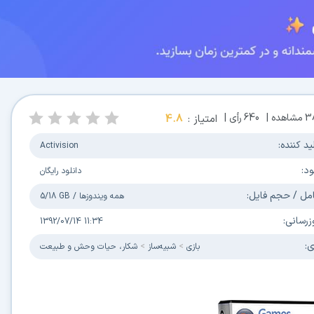
3
مشاهده |
640
رأی |
امتیاز :
4.8
ید کننده:
Activision
ود:
دانلود رایگان
مل / حجم فایل:
همه ویندوزها
/
5/18 GB
زرسانی:
1392/07/14 11:34
ی:
بازی
شبیه‌ساز
شکار، حیات وحش و طبیعت