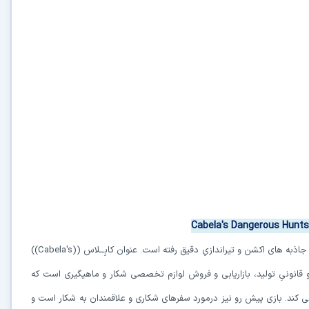
بازیCabela's Dangerous Hunts در نسخه 2013 خود بیشتر به سمت جاذبه های اکشن و تیراندازیِ دقیق رفته است. عنوان کابِــلاس ((Cabela's))
 قانونیِ تولید، بازاریابی و فروش لوازم تخصصی شکار و ماهیگیری است که
 می کند. بازی پیش رو نیز درمورد سفرهای شکاری و علاقمندان به شکار است و