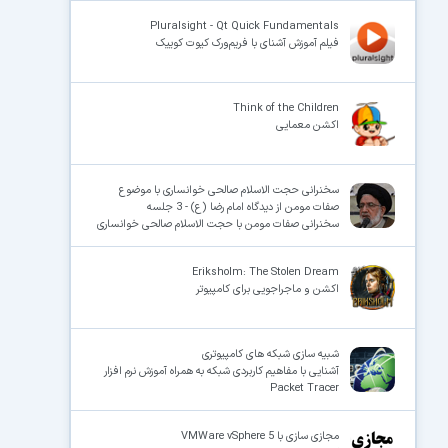
Pluralsight - Qt Quick Fundamentals
فیلم آموزش آشنای با فریم‌ورک کیوت کوییک
Think of the Children
اکشن معمایی
سخنرانی حجت الاسلام صالحی خوانساری با موضوع
صفات مومن از دیدگاه امام رضا (ع) - 3 جلسه
سخنرانی صفات مومن با حجت الاسلام صالحی خوانساری
Eriksholm: The Stolen Dream
اکشن و ماجراجویی برای کامپیوتر
شبیه سازی شبکه های کامپیوتری
آشنایی با مفاهیم کاربردی شبکه به همراه آموزش نرم افزار
Packet Tracer
مجازی سازی با VMWare vSphere 5