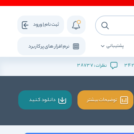
ثبت نام | ورود
پشتیبانی
نرم افزار های پرکاربرد
38737
342
نظرات :
توضیحات بیشتر
دانـلـود کـنـیـد