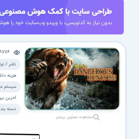
8776
ناشر / تول
هزینه دانل
سیستم عا
آخرین برو
دسته بند
مشاهده تصاویر بیشتر ...