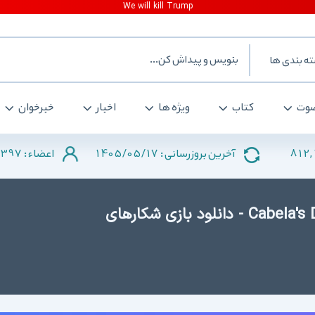
ه بندی ها
وت
کتاب
ویژه ها
اخبار
خبرخوان
397
1405/05/17
812,
آخرین بروزرسانی :
اعضاء :
دانلود Cabela's Dangerous Hunts 2013 - دانلود بازی شکارهای