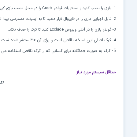
1-
بازی را نصب کنید و محتویات فولدر Crack را در محل نصب بازی کپی کنید.
2-
فایل اجرایی بازی را در فایروال قرار دهید تا به اینترنت دسترسی پیدا نک
3- فولدر بازی را در آنتی ویروس Exclude کنید تا کرک را حذف نکند.
کرک اصلی این نسخه ناقص است و برای آن Fix منتشر شده است که ما فقط کرک کامل و Fix شده را قرار داده ایم.
4-
5- کرک به صورت جداگانه برای کسانی که از کرک ناقص استفاده می کنند قرار داده شده است.
حداقل سیستم مورد نیاز:
AM2