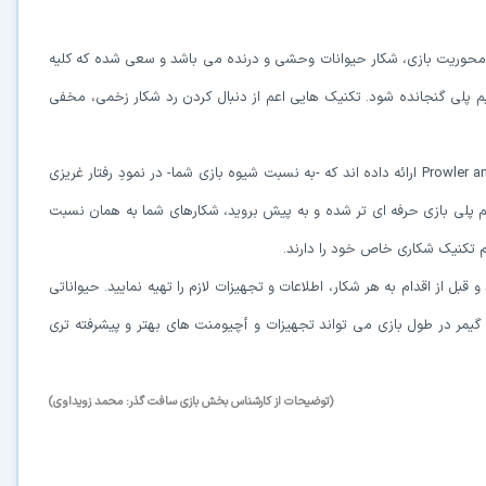
ول شخص است. محوریت بازی، شکار حیوانات وحشی و درنده می باشد و سعی شده که کلیه
 پلی گنجانده شود. تکنیک هایی اعم از دنبال کردن رد شکار زخمی، مخفی
سازندگان در این نسخه سیستم هوش مصنوعی جدیدی به نام Prowler animal AI ارائه داده اند که -به نسبت شیوه بازی شما- در نمودِ رفتار غریزی
در حال آماده‌سازی لینک دانلود...
 گیم پلی بازی حرفه ای تر شده و به پیش بروید، شکارهای شما به همان نسبت
15
بل از اقدام به هر شکار، اطلاعات و تجهیزات لازم را تهیه نمایید. حیواناتی
⚡ اعضای VIP دانلود را بلافاصله و بدون معطلی شروع می‌کنند
گیمر در طول بازی می تواند تجهیزات و أچیومنت های بهتر و پیشرفته تری
۱۹۰,۰۰۰
🛡️ ۱۸ سال سابقه اعتبار
⭐ بیش از
کاربر عضو ویژه
(توضیحات از کارشناس بخش بازی سافت گذر: محمد زویداوی)
⭐ با عضویت ویژه، تمام محدودیت‌ها را بردارید:
دستیار هوشمند AI (ویژه اعضای VIP)
🤖
پاسخ‌گویی فوری به خطاهای نصب، راهنمای خط به‌خط کرک و پیشنهاد نرم‌افزارهای