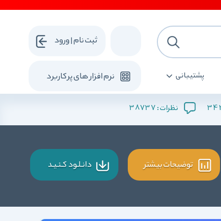
ثبت نام | ورود
پشتیبانی
نرم افزار های پرکاربرد
38737
34
نظرات :
توضیحات بیشتر
دانـلـود کـنـیـد