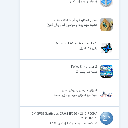
آموزش ویرچوال باکس
مکیال المکارم فی فوائد الدعاء للقائم
عقیده مهدویت و موضوع امام زمان (عج)
Drawdle 1.66 for Android +2.1
بازی رنگ آمیزی
Police Simulator 2
شبیه ساز پلیس 2
آموزش خیاطی به روش آسان
خودآموز آموزش خیاطی با زبان ساده
IBM SPSS Statistics 27.0.1 IF026 / 26.0 IF009 /
25.0 HF001
نسخه جدید نرم افزار تحلیل آماری SPSS