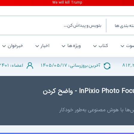
ه بندی ها
وت
کتاب
ویژه ها
اخبار
خبرخوان
2401
1405/05/17
812,
آخرین بروزرسانی :
اعضاء :
دانلود InPixio Photo Focus Pro 4.3.8625.22430 - واضح کردن
عکس‌ها با هوش مصنوعی به‌طور خودکار