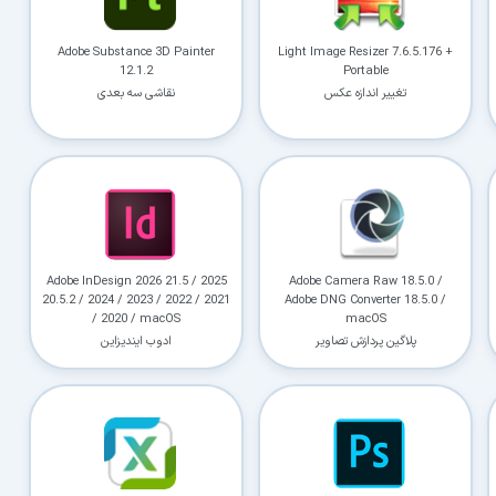
کاربردی
Adobe Substance 3D Painter
Light Image Resizer 7.6.5.176 +
✓
دانلود فوری و بی‌معطلی:
حذف کامل صف و زمان انتظار برای تمام فایل‌ها
12.1.2
Portable
تغییر اندازه عکس
نقاشی سه بعدی
✓
حداکثر سرعت پهنای باند:
استفاده از تمام سرعت اینترنت با ۳۲ کانکشن
✓
ثبات دانلود (Resume):
ادامه دانلود پس از قطع اینترنت و دانلود موازی چند فایل
✓
آرشیو کامل نسخه‌ها:
دسترسی به تمام نسخه‌های قدیمی نرم‌افزارها
⚡ ارتقا به حساب VIP و دانلود فوری
Adobe InDesign 2026 21.5 / 2025
Adobe Camera Raw 18.5.0 /
20.5.2 / 2024 / 2023 / 2022 / 2021
Adobe DNG Converter 18.5.0 /
⭐
فقط کمتر از روزی 1,093 تومان
(معادل ماهیانه 33,250 تومان در اشتراک یک‌ساله)
/ 2020 / macOS
macOS
پلاگین پردازش تصاویر
ادوب ایندیزاین
قبلاً عضو شدم — ورود به حساب کاربری