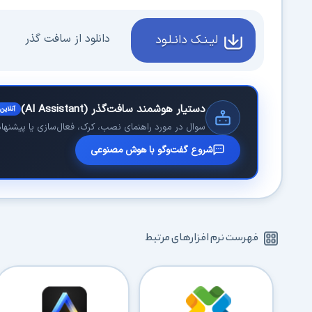
دانلود از سافت گذر
لیـنـک دانـلـود
دستیار هوشمند سافت‌گذر (AI Assistant)
آنلاین
سوال در مورد راهنمای نصب، کرک، فعال‌سازی یا پیشنهاد 
شروع گفت‌وگو با هوش مصنوعی
فهرست نرم افزارهای مرتبط