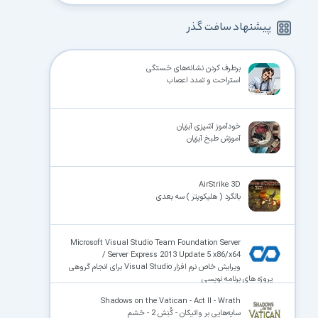
پیشنهاد سافت گذر
برطرف کردن نشانه‌های خستگی
استراحت و تمدد اعصاب
خودآموز آشپزی آبزیان
آموزش طبخ آبزیان
AirStrike 3D
بالگرد ( هلیکوپتر ) سه بعدی
Microsoft Visual Studio Team Foundation Server
/ Server Express 2013 Update 5 x86/x64
ویرایش خاص نرم افزار Visual Studio‌ برای انجام گروهی
پروژه های برنامه نویسی
Shadows on the Vatican - Act II - Wrath
سایه‌هایی بر واتیکان - کُنِش 2 - خشم