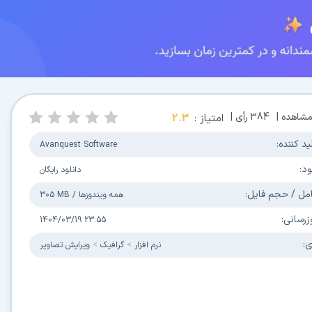
شاهده |
384
رأی |
امتیاز :
2.3
ید کننده:
Avanquest Software
ود:
دانلود رایگان
مل / حجم فایل:
همه ویندوزها
/
305 MB
زرسانی:
1404/03/19 23:55
ی:
نرم افزار
گرافیک
ویرایش تصاویر