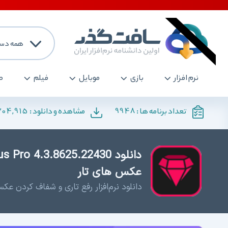
همه دست
نرم افزار
بازی
موبایل
فیلم
ص
204,915
9948
تعداد برنامه ها :
مشاهده و دانلود :
عکس های تار
دانلود نرم‌افزار رفع تاری و شفاف کردن 