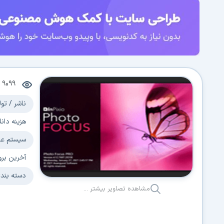
9099
م
ناشر / تول
هزینه دانل
سیستم عا
آخرین برو
دسته بند
مشاهده تصاویر بیشتر ...