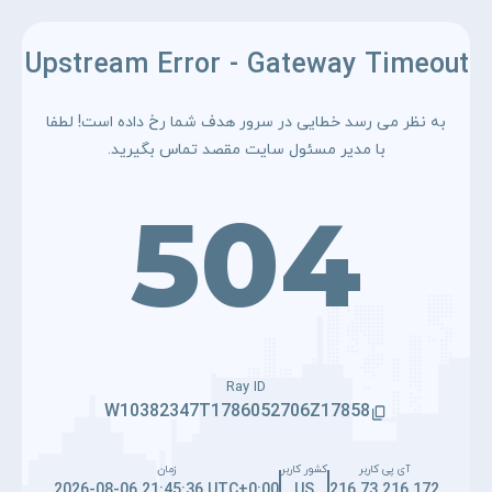
Upstream Error - Gateway Timeout
به نظر می رسد خطایی در سرور هدف شما رخ داده است! لطفا
با مدیر مسئول سایت مقصد تماس بگیرید.
504
Ray ID
W10382347T1786052706Z17858
آی پی کاربر
کشور کاربر
زمان
2026-08-06 21:45:36 UTC+0:00
US
216.73.216.172