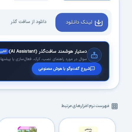
دانلود از سافت گذر
لیـنـک دانـلـود
دستیار هوشمند سافت‌گذر (AI Assistant)
آنلاین
سوال در مورد راهنمای نصب، کرک، فعال‌سازی یا پیشنهاد 
شروع گفت‌وگو با هوش مصنوعی
فهرست نرم افزارهای مرتبط