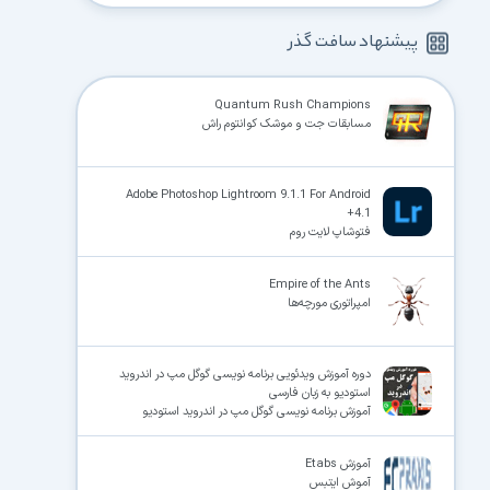
پیشنهاد سافت گذر
Quantum Rush Champions
مسابقات جت و موشک کوانتوم راش
Adobe Photoshop Lightroom 9.1.1 For Android
+4.1
فتوشاپ لایت روم
Empire of the Ants
امپراتوری مورچه‌ها
دوره آموزش ویدئویی برنامه نویسی گوگل مپ در اندروید
استودیو به زبان فارسی
آموزش برنامه نویسی گوگل مپ در اندروید استودیو
آموزش Etabs
آموش ایتبس