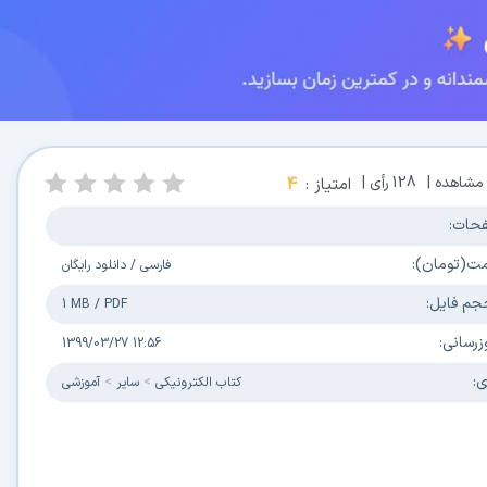
مشاهده |
128
رأی |
امتیاز :
4
حات:
مت(تومان):
فارسی
/
دانلود رایگان
جم فایل:
1 MB
/
PDF
زرسانی:
1399/03/27 12:56
ی:
كتاب الكترونیکی
سایر
آموزشی