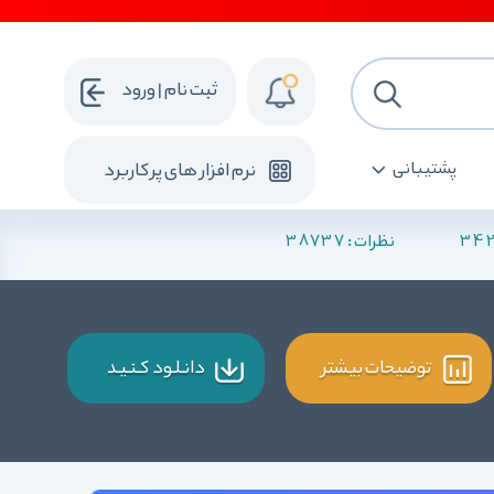
ثبت نام | ورود
پشتیبانی
نرم افزار های پرکاربرد
38737
34
نظرات :
توضیحات بیشتر
دانـلـود کـنـیـد