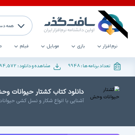
همه دست
نرم افزار
بازی
موبایل
فیلم
ص
184,572
9948
تعداد برنامه ها :
مشاهده و دانلود :
دانلود کتاب کشتار حیوانات وح
آشنایی با انواع شکار و نسل کشی حیوانات