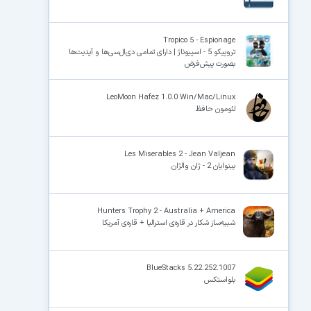
Tropico 5 - Espionage
تروپیکو 5 - اسپیوناژ | دارای تمامی دی‌ال‌سی‌ها و آپدیت‌ها
بصورت پیش‌فرض
LeoMoon Hafez 1.0.0 Win/Mac/Linux
لئومون حافظ
Les Miserables 2 - Jean Valjean
بینوایان 2 - ژان والژان
Hunters Trophy 2 - Australia + America
شبیه‌ساز شکار در قاره‌ی استرالیا + قاره‌ی آمریکا
BlueStacks 5.22.252.1007
بلواستکس