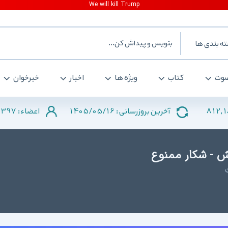
ه بندی ها
وت
کتاب
ویژه ها
اخبار
خبرخوان
2397
1405/05/16
812,
آخرین بروزرسانی :
اعضاء :
ش - شکار ممنوع