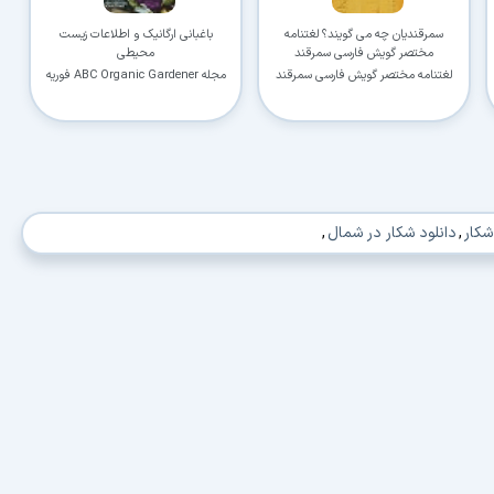
کاربردی
سمرقندیان چه می گویند؟ لغتنامه
باغبانی ارگانیک و اطلاعات زیست
مختصر گویش فارسی سمرقند
محیطی
✓
دانلود فوری و بی‌معطلی:
حذف کامل صف و زمان انتظار برای تمام فایل‌ها
لغتنامه مختصر گویش فارسی سمرقند
مجله ABC Organic Gardener فوریه
و مارس 2021
✓
حداکثر سرعت پهنای باند:
استفاده از تمام سرعت اینترنت با ۳۲ کانکشن
✓
ثبات دانلود (Resume):
ادامه دانلود پس از قطع اینترنت و دانلود موازی چند فایل
✓
آرشیو کامل نسخه‌ها:
دسترسی به تمام نسخه‌های قدیمی نرم‌افزارها
شکار
,
دانلود شکار در شمال
,
⚡ ارتقا به حساب VIP و دانلود فوری
⭐
فقط کمتر از روزی 1,093 تومان
(معادل ماهیانه 33,250 تومان در اشتراک یک‌ساله)
قبلاً عضو شدم — ورود به حساب کاربری