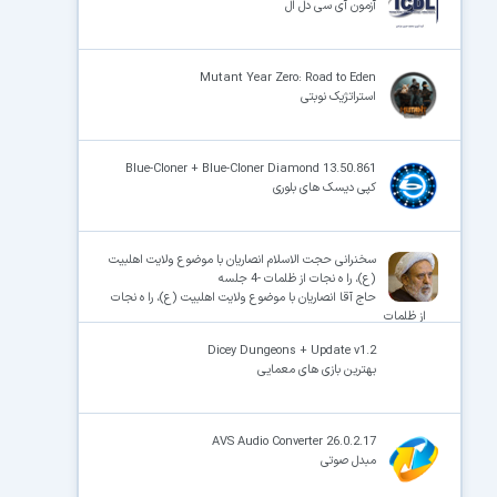
آزمون آی سی دل ال
Mutant Year Zero: Road to Eden
استراتژیک نوبتی
Blue-Cloner + Blue-Cloner Diamond 13.50.861
کپی دیسک های بلوری
سخنرانی حجت الاسلام انصاریان با موضوع ولایت اهلبیت
(ع)، را ه نجات از ظلمات -4 جلسه
حاج آقا انصاریان با موضوع ولایت اهلبیت (ع)، را ه نجات
از ظلمات
Dicey Dungeons + Update v1.2
بهترین بازی های معمایی
AVS Audio Converter 26.0.2.17
مبدل صوتی