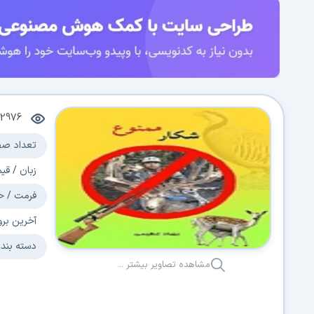
2976
تعداد صف
زبان / قی
فرمت / ح
آخرین برو
دسته بند
مشاهده تصاویر بیشتر ...