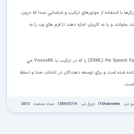
ورگرها با استفاده از موتورهاي ترکيب و شناسايي صدا که درون
با صداي بلند بخوانند و يا به کاربران اجازه دهند تا فرم هاي وب را به
W3C در نظر دارد نسخه 1.1 SSML) the Speech Synthesis Mark up Language) را که در ترکيب با VoicexML مي
نجانده شده است و براي توسعه دهندگان در انتخاب صدا و تسلط
 است.
بع خبر:
ITshow-news
تاریخ خبر:
1389/07/19
تعداد مشاهده:
2013