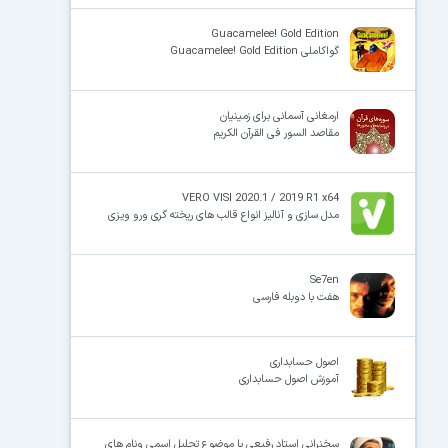
Guacamelee! Gold Edition
گواکاملی Guacamelee! Gold Edition
ارمغانی آسمانی برای زمینیان
مقاصد السور فی القرآن الکریم
VERO VISI 2020.1 / 2019 R1 x64
مدل سازی و آنالیز انواع قالب های ریخته گری ورو ویزی
Se7en
هفت با دوبله فارسی
اصول حسابداری
آموزش اصول حسابداری
سخنرانی استاد رفیعی با موضوع تحلیل اسمی ونام های