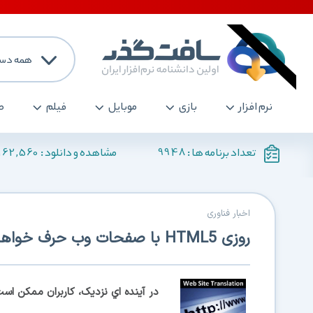
همه دست
نرم افزار
بازی
موبایل
فیلم
ص
162,560
9948
تعداد برنامه ها :
مشاهده و دانلود :
اخبار فناوری
روزی HTML5 با صفحات وب حرف خواهد زد!
در آينده اي نزديک، کاربران ممکن اس