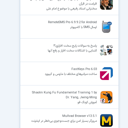
قیامت در قرآن
سخنرانی استاد رفیعی با موضوع امام علی
RemoteSMS Pro 6.9.9.2 for Android
ارسال SMS با کامپیوتر
پاسخ به سوالات رایج سخت افزاری؟!
آشنایی با اشکالات سخت افزار و رفع آنها
FastKeys Pro 6.03
ساخت میانبرهای مختلف با ماوس و کیبورد
Shaolin Kung Fu Fundamental Training 1 by
Dr. Yang, Jwing-Ming
آموزش کونگ فو
Mullvad Browser v13.5.1
مرورگر بسیار امن برای جست‌وجوی بی‌خطر در اینترنت