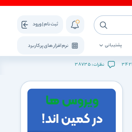
ثبت نام | ورود
پشتیبانی
نرم افزار های پرکاربرد
38735
342
نظرات :