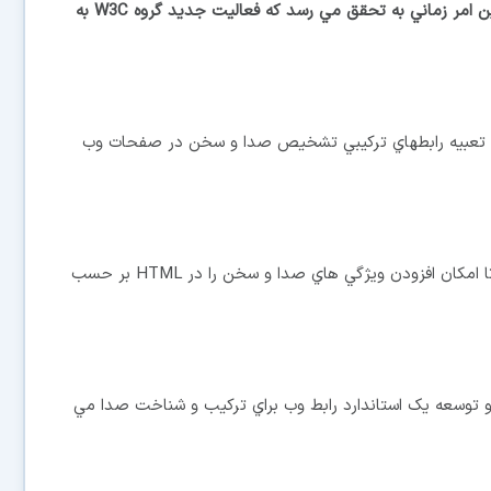
توانست با آنها گفتگو نيز داشته باشند، اين امر زماني به تحقق مي رسد که فعاليت جديد گروه W3C به
 تحقيق درباره امکان تعبيه رابطهاي ترکيبي تشخيص صدا و سخن در صفحات وب
يک گروه پيشرو گزارشي را از ابتداي طرح آغاز نموده است تا امکان افزودن ويژگي هاي صدا و سخن را در HTML بر حسب
 و توسعه يک استاندارد رابط وب براي ترکيب و شناخت صدا مي