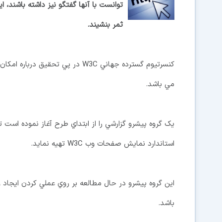
ثمر بنشيند.
کنسرتيوم گسترده جهاني W3C در پي
مي باشد.
استاندارد نمايش صفحات وب W3C تهيه نمايد.
اين گروه پيشرو در حال مطالعه بر روي عملي کردن ايجاد
باشد.