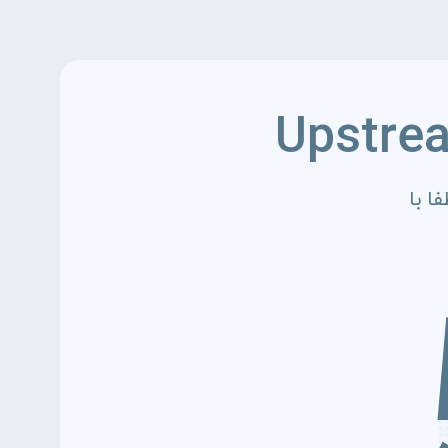
Upstre
ا با