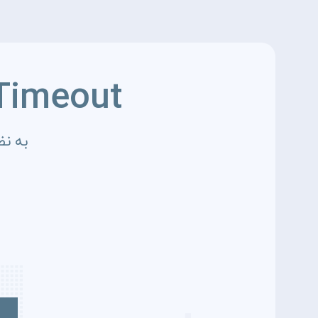
Timeout
به نظ
4