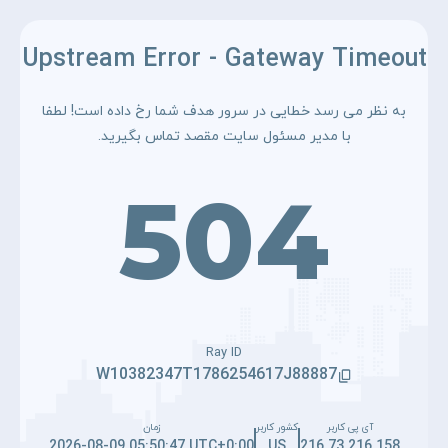
Upstream Error - Gateway Timeout
به نظر می رسد خطایی در سرور هدف شما رخ داده است! لطفا
با مدیر مسئول سایت مقصد تماس بگیرید.
504
Ray ID
W10382347T1786254617J88887
آی پی کاربر
کشور کاربر
زمان
2026-08-09 05:50:47 UTC+0:00
US
216.73.216.158