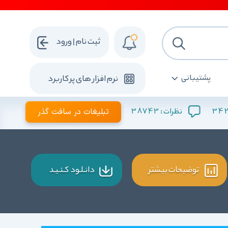
ثبت نام | ورود
پشتیبانی
نرم افزار های پرکاربرد
342
38743
تبلیغات در سافت گذر
نظرات :
توضیحات بیشتر
دانـلـود کـنـیـد