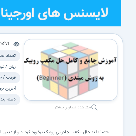
30671
تعداد صف
زبان / قی
فرمت / ح
آخرین برو
دسته بند
مشاهده تصاویر بیشتر ...
حتما تا به حال مکعب جادویی روبیک برخورد کردید و از دیدن این 