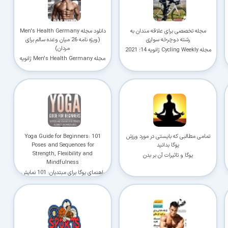
با حداکثر سرعت اینترنت خود دانلود کنید
🚀
استفاده از تمام ظرفیت و پهنای باند شبکه شما
مجله تخصصی برای علاقه مندان به
دانلود مجله Men's Health Germany
ادامه دانلود پس از قطع اینترنت
رشته دوچرخه سواری
(ویژه نامه 26 میان وعده سالم برای
⛓️
پشتیبانی کامل از ۳۲ کانکشن بدون از دست رفتن فایل
مردان)
مجله Cycling Weekly ژانویه 14؛ 2021
مجله Men's Health Germany ژانویه
و فوریه 2021
دسترسی نامحدود به دستیار هوشمند AI
🤖
راهنمای نصب، رفع خطاهای کرک و پیشنهاد نرم‌افزارهای کاربردی
🗄️ دسترسی به آرشیو کامل نسخه‌ها
🤖 دسترسی نامحدود به هوش مصنوعی
📂 دانلود موازی چند فایل
✉️ خبرنامه آپدیت نرم‌افزارها
تمامی مطالبی که بایستی در مورد ورزش
Yoga Guide for Beginners: 101
⚡ همین حالا بدون انتظار دانلود کن
یوگا بدانید
Poses and Sequences for
Strength, Flexibility and
یوگا و تاثیرات آن بر بدن
⭐
فقط کمتر از روزی ۱,۰۰۰ تومان
(معادل ماهیانه 27,250 تومان در اشتراک یک‌ساله)
Mindfulness
راهنمای یوگا برای مبتدیان: 101 نمایش
قبلاً عضو شدم — ورود به حساب کاربری
و توالی برای قدرت ، انعطاف پذیری و
ذهن آگاهی