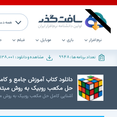
همه دست
نرم افزار
بازی
موبایل
فیلم
ص
138,001
9948
تعداد برنامه ها :
مشاهده و دانلود :
دانلود کتاب آموزش جامع و کا
حل مکعب روبیک به روش مبت
آشنایی کامل حل مکعب روبیک به روش م