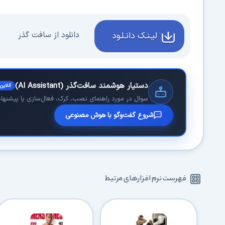
دانلود از سافت گذر
لیـنـک دانـلـود
دستیار هوشمند سافت‌گذر (AI Assistant)
آنلاین
سوال در مورد راهنمای نصب، کرک، فعال‌سازی یا پیشنهاد 
شروع گفت‌وگو با هوش مصنوعی
فهرست نرم افزارهای مرتبط