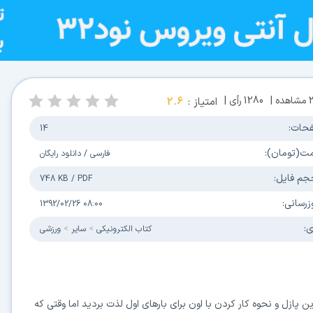
مشاهده |
1280
رأی |
امتیاز :
2.6
حات:
14
مت(تومان):
فارسی
/
دانلود رایگان
جم فایل:
748 KB
/
PDF
زرسانی:
1392/02/26 08:00
ی:
كتاب الكترونیکی
سایر
ورزشی
پازل و نحوه کار کردن با اون برای بارهای اول لذت بردید اما وقتی که