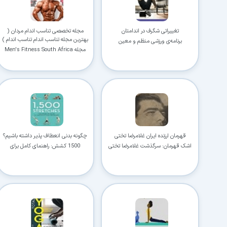
تغییراتی شگرف در اندامتان
مجله تخصصی تناسب اندام مردان (
بهترین مجله تناسب اندام تناسب اندام )
برنامه‌ی ورزشی منظم و معین
مجله Men's Fitness South Africa
دسامبر 2020
قهرمان ارزنده ایران غلامرضا تختی
چگونه بدنی انعطاف پذیر داشته باشیم؟
اشک قهرمان: سرگذشت غلامرضا تختی
1500 کشش: راهنمای کامل برای
انعطاف پذیری و حرکت